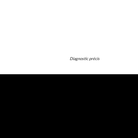
Détection
Diagnostic précis
Diagnostic, répara
préventif pour un
des immeubles