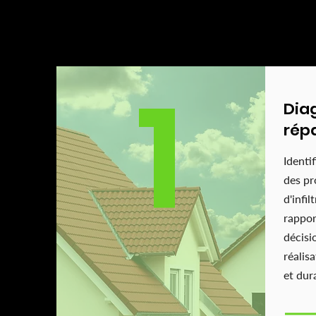
NOTRE SAVOIR-FAIRE EN 3 EXPE
1
Diag
répa
Identif
des pr
d'infi
rappor
décisi
réalis
et dur