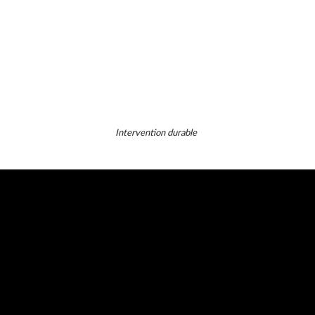
Réparation
Intervention durable
tion et entretien
e gestion durable